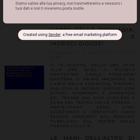
NATURA, LUCE E PAROLA, MITO E
MERAVIGLIA. 𝐃𝐈𝐅𝐅𝐎𝐍𝐃𝐈 𝐋𝐀 𝐍𝐎𝐓𝐈𝐙𝐈𝐀
𝐂𝐎𝐍 𝐈 𝐓𝐔𝐎𝐈 𝐀𝐌𝐈𝐂𝐈! " 𝑂𝑟𝑎, 𝑙𝑒 𝑆𝑖𝑟𝑒𝑛𝑒
ℎ𝑎𝑛𝑛𝑜 𝑢𝑛'𝑎𝑟…
L'ARTE DELLA COMMEDIA,
PROVINI, DIALOGHI E
INCROCI GIOCOSI
PUBBLICATO IL GIORNO 07 AGOSTO
2025
IL 12 AGOSTO, DALLE ORE 16:00
ALLE ORE 20:00, IL PICCOLO
ANFITEATRO CARLO FORMIGONI
OSPITERÀ IL PRIMO INCONTRO DE
L'ARTE DELLA COMMEDIA, PROVINI,
DIALOGHI E INCROCI GIOCOSI CON
ATTORI, INTERPRETI E OPERATORI
DEL TEATRO DAL VIVO PUGLIESE A
CURA DEL TEATRO DELLE FORCHE. I
PARTECIPANTI SONO STATI
SELEZIONATI E CONTATTATI DOPO
ESSERSI CANDIDATI AGLI ANNUNCI
PUBBLICATI DAL TEATRO DELLE
FORCHE SULLA R…
LE MANI DELL'ALTRO DI