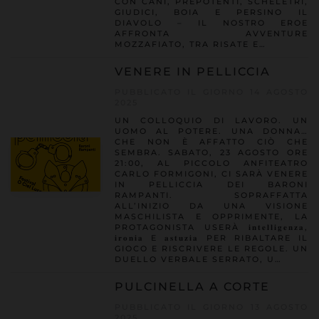
CON CANI, PREPOTENTI, SCHELETRI,
GIUDICI, BOIA E PERSINO IL
DIAVOLO – IL NOSTRO EROE
AFFRONTA AVVENTURE
MOZZAFIATO, TRA RISATE E…
VENERE IN PELLICCIA
PUBBLICATO IL GIORNO 14 AGOSTO
2025
UN COLLOQUIO DI LAVORO. UN
UOMO AL POTERE. UNA DONNA…
CHE NON È AFFATTO CIÒ CHE
SEMBRA. SABATO, 23 AGOSTO ORE
21:00, AL PICCOLO ANFITEATRO
CARLO FORMIGONI, CI SARÀ VENERE
IN PELLICCIA DEI BARONI
RAMPANTI. SOPRAFFATTA
ALL’INIZIO DA UNA VISIONE
MASCHILISTA E OPPRIMENTE, LA
PROTAGONISTA USERÀ 𝐢𝐧𝐭𝐞𝐥𝐥𝐢𝐠𝐞𝐧𝐳𝐚,
𝐢𝐫𝐨𝐧𝐢𝐚 E 𝐚𝐬𝐭𝐮𝐳𝐢𝐚 PER RIBALTARE IL
GIOCO E RISCRIVERE LE REGOLE. UN
DUELLO VERBALE SERRATO, U…
PULCINELLA A CORTE
PUBBLICATO IL GIORNO 13 AGOSTO
2025