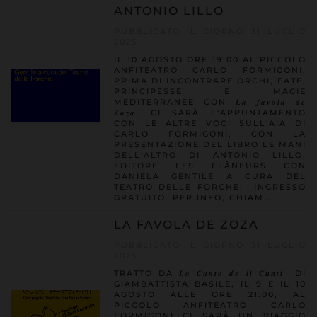
ANTONIO LILLO
PUBBLICATO IL GIORNO 31 LUGLIO
2025
IL 10 AGOSTO ORE 19:00 AL PICCOLO
ANFITEATRO CARLO FORMIGONI,
PRIMA DI INCONTRARE ORCHI, FATE,
PRINCIPESSE E MAGIE
MEDITERRANEE CON 𝑳𝒂 𝒇𝒂𝒗𝒐𝒍𝒂 𝒅𝒆
𝒁𝒐𝒛𝒂, CI SARÀ L'APPUNTAMENTO
CON LE ALTRE VOCI SULL'AIA DI
CARLO FORMIGONI, CON LA
PRESENTAZIONE DEL LIBRO LE MANI
DELL'ALTRO DI ANTONIO LILLO,
EDITORE LES FLÂNEURS CON
DANIELA GENTILE A CURA DEL
TEATRO DELLE FORCHE. INGRESSO
GRATUITO. PER INFO, CHIAM…
LA FAVOLA DE ZOZA
PUBBLICATO IL GIORNO 31 LUGLIO
2025
TRATTO DA 𝑳𝒐 𝑪𝒖𝒏𝒕𝒐 𝒅𝒆 𝒍𝒊 𝑪𝒖𝒏𝒕𝒊 DI
GIAMBATTISTA BASILE, IL 9 E IL 10
AGOSTO ALLE ORE 21:00, AL
PICCOLO ANFITEATRO CARLO
FORMIGONI CI SARÀ UN VIAGGIO