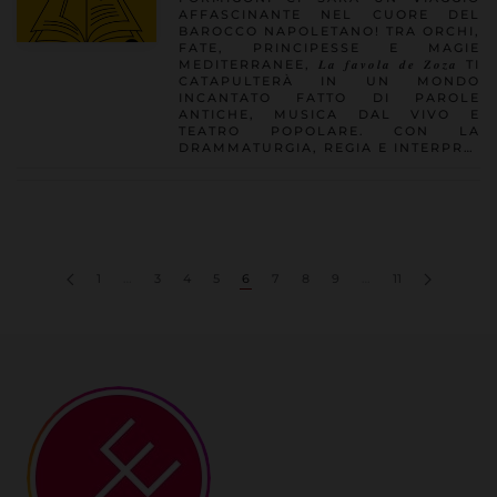
AFFASCINANTE NEL CUORE DEL
BAROCCO NAPOLETANO! TRA ORCHI,
FATE, PRINCIPESSE E MAGIE
MEDITERRANEE, 𝑳𝒂 𝒇𝒂𝒗𝒐𝒍𝒂 𝒅𝒆 𝒁𝒐𝒛𝒂 TI
CATAPULTERÀ IN UN MONDO
INCANTATO FATTO DI PAROLE
ANTICHE, MUSICA DAL VIVO E
TEATRO POPOLARE. CON LA
DRAMMATURGIA, REGIA E INTERPR…
1
…
3
4
5
6
7
8
9
…
11