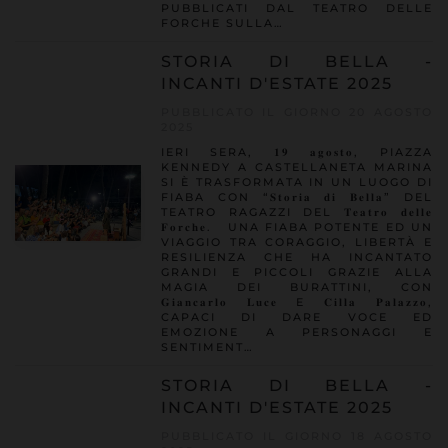
PUBBLICATI DAL TEATRO DELLE
FORCHE SULLA…
STORIA DI BELLA -
INCANTI D'ESTATE 2025
PUBBLICATO IL GIORNO 20 AGOSTO
2025
IERI SERA, 𝟏𝟗 𝐚𝐠𝐨𝐬𝐭𝐨, PIAZZA
KENNEDY A CASTELLANETA MARINA
SI È TRASFORMATA IN UN LUOGO DI
FIABA CON “𝐒𝐭𝐨𝐫𝐢𝐚 𝐝𝐢 𝐁𝐞𝐥𝐥𝐚” DEL
TEATRO RAGAZZI DEL 𝐓𝐞𝐚𝐭𝐫𝐨 𝐝𝐞𝐥𝐥𝐞
𝐅𝐨𝐫𝐜𝐡𝐞. UNA FIABA POTENTE ED UN
VIAGGIO TRA CORAGGIO, LIBERTÀ E
RESILIENZA CHE HA INCANTATO
GRANDI E PICCOLI GRAZIE ALLA
MAGIA DEI BURATTINI, CON
𝐆𝐢𝐚𝐧𝐜𝐚𝐫𝐥𝐨 𝐋𝐮𝐜𝐞 E 𝐂𝐢𝐥𝐥𝐚 𝐏𝐚𝐥𝐚𝐳𝐳𝐨,
CAPACI DI DARE VOCE ED
EMOZIONE A PERSONAGGI E
SENTIMENT…
STORIA DI BELLA -
INCANTI D'ESTATE 2025
PUBBLICATO IL GIORNO 18 AGOSTO