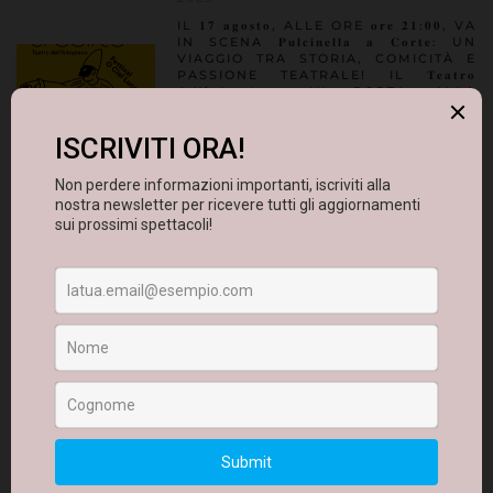
IL 𝟏𝟕 𝐚𝐠𝐨𝐬𝐭𝐨, ALLE ORE 𝐨𝐫𝐞 𝟐𝟏:𝟎𝟎, VA
IN SCENA 𝐏𝐮𝐥𝐜𝐢𝐧𝐞𝐥𝐥𝐚 𝐚 𝐂𝐨𝐫𝐭𝐞: UN
VIAGGIO TRA STORIA, COMICITÀ E
PASSIONE TEATRALE! IL 𝐓𝐞𝐚𝐭𝐫𝐨
𝐝𝐞𝐥𝐥’𝐀𝐥𝐭𝐨𝐩𝐢𝐚𝐧𝐨 VI PORTA ALLA
SCOPERTA DELLE ORIGINI DELLA
𝐂𝐨𝐦𝐦𝐞𝐝𝐢𝐚 𝐝𝐞𝐥𝐥’𝐀𝐫𝐭𝐞, TRA MASCHERE
ICONICHE COME 𝑃𝑎𝑛𝑡𝑎𝑙𝑜𝑛𝑒, 𝐵𝑎𝑙𝑎𝑛𝑧𝑜𝑛𝑒
𝑒, NATURALMENTE, 𝑃𝑢𝑙𝑐𝑖𝑛𝑒𝑙𝑙𝑎. CON
UNA TENDA, STRUMENTI MUSICALI E
SETTE ATTORI PIENI DI ENERGIA,
RIVIVREMO L’ARTE DI QUEI COMICI
ITALIANI CHE…
SIRENE
PUBBLICATO IL GIORNO 07 AGOSTO
2025
𝐒𝐈𝐑𝐄𝐍𝐄 𝐂𝐀𝐌𝐁𝐈𝐀 𝐎𝐑𝐀𝐑𝐈𝐎: 𝐓𝐈
𝐀𝐒𝐏𝐄𝐓𝐓𝐈𝐀𝐌𝐎 𝐀𝐋 𝐓𝐑𝐀𝐌𝐎𝐍𝐓𝐎 🌅 𝐄
𝐀𝐋𝐋’𝐀𝐋𝐁𝐀 🌄 AL PICCOLO
ANFITEATRO CARLO
FORMIGONI, IL 𝟏𝟒 𝐚𝐠𝐨𝐬𝐭𝐨, 𝐨𝐫𝐞 𝟏𝟗:𝟑𝟎,
AL TRAMONTO, E IL 𝟏𝟓 𝐚𝐠𝐨𝐬𝐭𝐨, 𝐨𝐫𝐞
𝟓:𝟎𝟎, ALL'ALBA. UN’OCCASIONE
UNICA: DUE REPLICHE SPECIALI IN
ANTEPRIMA E 𝐢𝐧 𝐨𝐫𝐚𝐫𝐢 𝐬𝐭𝐫𝐚𝐨𝐫𝐝𝐢𝐧𝐚𝐫𝐢,
PENSATI PER FONDERE TEATRO E