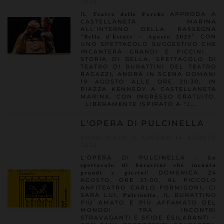
2025
IL 𝐓𝐞𝐚𝐭𝐫𝐨 𝐝𝐞𝐥𝐥𝐞 𝐅𝐨𝐫𝐜𝐡𝐞 APPRODA A
CASTELLANETA MARINA
ALL’INTERNO DELLA RASSEGNA
“𝐁𝐞𝐥𝐥𝐚 𝐝’𝐄𝐬𝐭𝐚𝐭𝐞 – 𝐀𝐠𝐨𝐬𝐭𝐨 𝟐𝟎𝟐𝟓” CON
UNO SPETTACOLO SUGGESTIVO CHE
INCANTERÀ GRANDI E PICCINI.
STORIA DI BELLA, SPETTACOLO DI
TEATRO DI BURATTINI DEL TEATRO
RAGAZZI, ANDRÀ IN SCENA DOMANI
19 AGOSTO ALLE ORE 20:30, IN
PIAZZA KENNEDY A CASTELLANETA
MARINA, CON INGRESSO GRATUITO.
LIBERAMENTE ISPIRATO A “𝐿…
L'OPERA DI PULCINELLA
PUBBLICATO IL GIORNO 14 AGOSTO
2025
L'OPERA DI PULCINELLA - 𝐋𝐨
𝐬𝐩𝐞𝐭𝐭𝐚𝐜𝐨𝐥𝐨 𝐝𝐢 𝐛𝐮𝐫𝐚𝐭𝐭𝐢𝐧𝐢 𝐜𝐡𝐞 𝐢𝐧𝐜𝐚𝐧𝐭𝐚
𝐠𝐫𝐚𝐧𝐝𝐢 𝐞 𝐩𝐢𝐜𝐜𝐢𝐧𝐢! DOMENICA 24
AGOSTO, ORE 21:00, AL PICCOLO
ANFITEATRO CARLO FORMIGONI, CI
SARÀ LUI, 𝐏𝐮𝐥𝐜𝐢𝐧𝐞𝐥𝐥𝐚, IL BURATTINO
PIÙ AMATO E PIÙ AFFAMATO DEL
MONDO! TRA INCONTRI
STRAVAGANTI E SFIDE ESILARANTI –