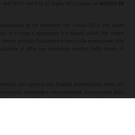
e dell’art.43 del D.M. 27 luglio 2017, indice un
BANDO DI
viduazione di tre residenze per l’anno 2023, che vuole
à. Si rivolge a compagnie o a singoli artisti che stiano
cerca artistica finalizzato o meno alla produzione. Alle
nazionale si offre una residenza creativa della durata di
eatrali che operino con finalità professionali nelle arti
 territorio nazionale e internazionale. Sono escluse dalla
re sarà posta alle realtà artistiche presenti sul territorio
o.