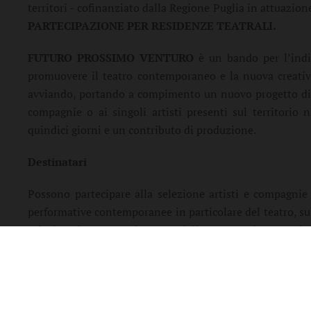
territori - cofinanziato dalla Regione Puglia in attuazion
PARTECIPAZIONE PER RESIDENZE TEATRALI.
FUTURO PROSSIMO VENTURO
è un bando per l’indi
promuovere il teatro contemporaneo e la nuova creativit
avviando, portando a compimento un nuovo progetto di ri
compagnie o ai singoli artisti presenti sul territorio 
quindici giorni e un contributo di produzione.
Destinatari
Possono partecipare alla selezione artisti e compagnie t
performative contemporanee in particolare del teatro, sul
selezione le compagnie amatoriali. Un’attenzione particola
della Regione Puglia e ad artisti agli inizi del loro percors
Tipologia di progetti ammissibili