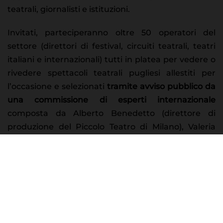
teatrali, giornalisti e istituzioni.
Invitati, parteciperanno oltre 50 operatori del
settore (direttori di festival, circuiti teatrali, teatri
italiani e internazionali) tutti in platea per vedere o
rivedere spettacoli teatrali pugliesi allestiti per
l’occasione e selezionati
tramite avviso pubblico da
una commissione di esperti internazionale
composta da Alberto Benedetto (direttore di
produzione del Piccolo Teatro di Milano), Valeria
Ciabattoni (direttrice del circuito multidisciplinare
CEDAC - Sardegna), Aldo Miguel Grompone
(esperto di teatro e relazioni internazionali),
Carmen Romero (direttrice generale della
Fundacion TeatroAMil – Cile).
Una sorta di Salone del teatro e della danza, una