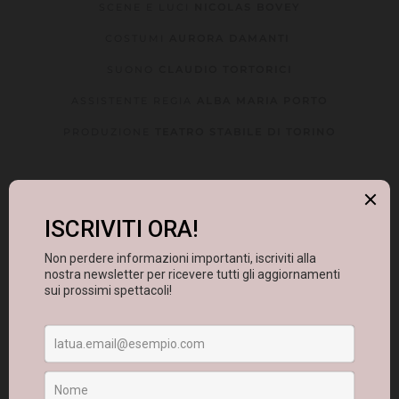
SCENE E LUCI
NICOLAS BOVEY
COSTUMI
AURORA DAMANTI
SUONO
CLAUDIO TORTORICI
ASSISTENTE REGIA
ALBA MARIA PORTO
PRODUZIONE
TEATRO STABILE DI TORINO
SINOSSI
Una storia d’amore, un Romeo e Giulietta senza balcone.
Due ragazzi qualunque, un A e un B di novecentesca
memoria, si incontrano e faticano a separarsi. Due ragazzi,
in Italia, oggi, invece di sottolineare le forze individuali si
lasciano andare al concetto di insieme. Ma è ancora
possibile concepire l’idea di amore e di famiglia come
quaranta, trenta, dieci o due anni fa? Si scontrano su
questo, giocano a paddle con il cuore, rimbalzano e si