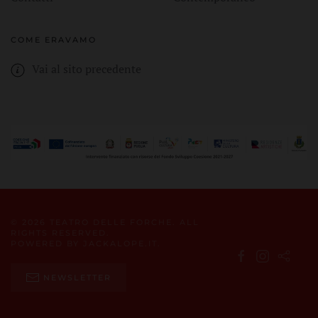
COME ERAVAMO
Vai al sito precedente
©
2026
TEATRO DELLE FORCHE. ALL
RIGHTS RESERVED.
POWERED BY
JACKALOPE.IT
.
NEWSLETTER