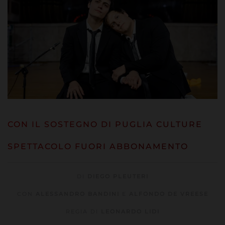
CON IL SOSTEGNO DI PUGLIA CULTURE
SPETTACOLO FUORI ABBONAMENTO
DI
DIEGO PLEUTERI
CON
ALESSANDRO BANDINI
E
ALFONDO DE VREESE
REGIA DI
LEONARDO LIDI