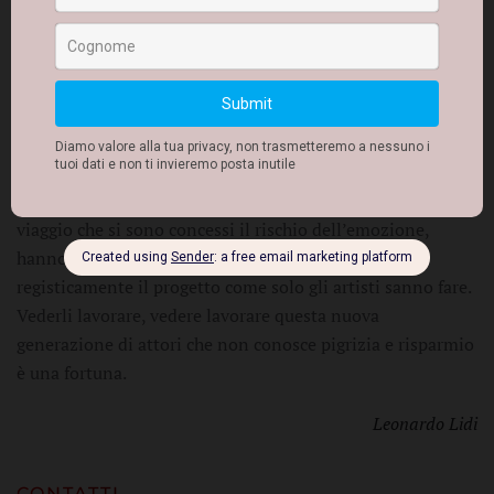
perdono, confondono i sentimenti, si lasciano e si
ritrovano, si mischiano, si tradiscono e si chiedono: «È
ancora possibile essere una coppia?». La fiducia genera
fiducia. Basta provare. A e B sono interpretati da
Alessandro Bandini e Alfonso De Vreese, due attori con
cui ho già avuto la fortuna di lavorare rispettivamente in
Fedra e nel Misantropo, due meravigliosi compagni di
viaggio che si sono concessi il rischio dell’emozione,
hanno saputo mettersi a nudo, hanno compreso
registicamente il progetto come solo gli artisti sanno fare.
Vederli lavorare, vedere lavorare questa nuova
generazione di attori che non conosce pigrizia e risparmio
è una fortuna.
Leonardo Lidi
CONTATTI