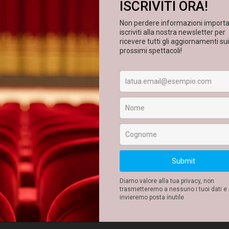
2025-11-27
21:00
-
22:24
MAGGIORI INFORMAZIONI SULLO SPETTACOLO QUI
INFORMAZIONI
rche.com
m/it/ticket/radio-macbeth/284391