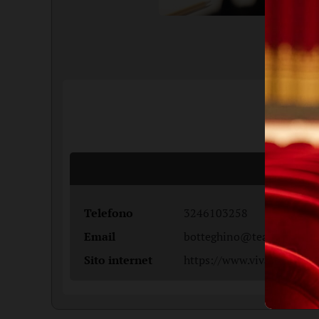
Telefono
3246103258
Email
botteghino@teatrodellefo
Sito internet
https://www.vivaticket.co