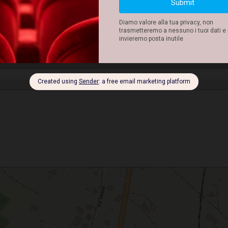
INFORMAZIONI
San Cesario di Lecce, Lecce, Puglia, 73016, Italia