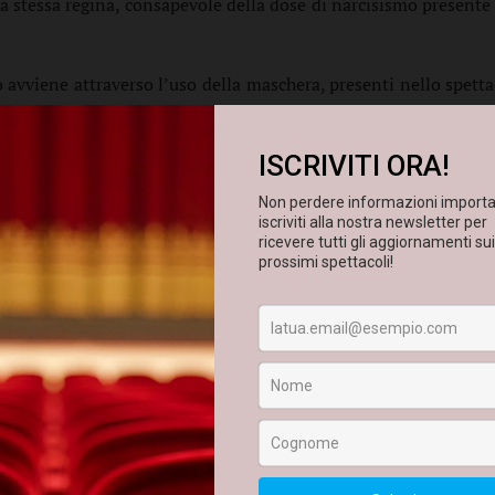
. La stessa regina, consapevole della dose di narcisismo present
o avviene attraverso l’uso della maschera, presenti nello spet
e
maschere e pupazzi in gommapiuma
creati da Cinzia De Ni
atro, con il sostegno del
Ministero della Cultura e della Regione
n Cesario di Lecce (LE) - 17 luglio 2025
05991 –
teatro@astragali.org
–
www.astragali.it
–
www.disti