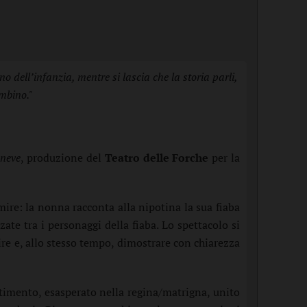
 dell’infanzia, mentre si lascia che la storia parli,
ambino."
aneve
, produzione del
Teatro delle Forche
per la
mire: la nonna racconta alla nipotina la sua fiaba
ate tra i personaggi della fiaba. Lo spettacolo si
ire e, allo stesso tempo, dimostrare con chiarezza
ntimento, esasperato nella regina/matrigna, unito