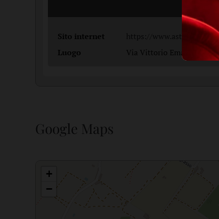
Sito internet
https://www.astragali.it/
Luogo
Via Vittorio Emanuele III, 
Google Maps
+
−