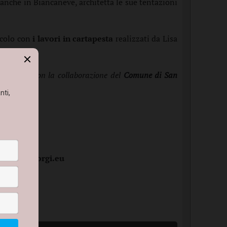
e anche in Biancaneve, architetta le sue tentazioni
tacolo con
i lavori in cartapesta
realizzati da Lisa
sco.
 Puglia
e con la collaborazione del
Comune di San
lleriadegiorgi.eu