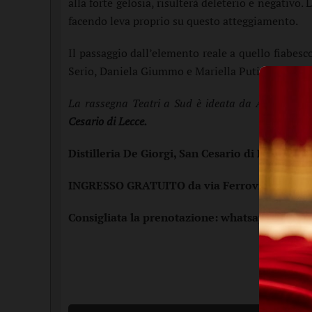
alla forte gelosia, risulterà deleterio e negativo
facendo leva proprio su questo atteggiamento.
Il passaggio dall’elemento reale a quello fiabesc
Serio, Daniela Giummo e Mariella Putignano, e l
La rassegna Teatri a Sud è ideata da Astràgali Te
Cesario di Lecce.
Distilleria De Giorgi, San Cesario di Lecce - Sa
INGRESSO GRATUITO da via Ferrovia, 73.
Consigliata la prenotazione: whatsapp 38921