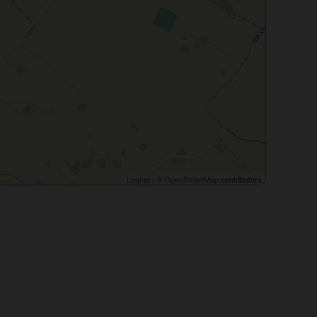
Leaflet
| ©
OpenStreetMap
contributors