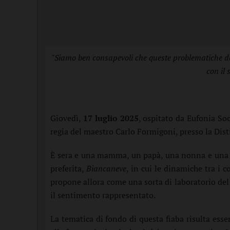
"Siamo ben consapevoli che queste problematiche devo
con il 
Giovedì,
17 luglio 2025
, ospitato da Eufonia So
regia del maestro Carlo Formigoni, presso la Disti
È sera e una mamma, un papà, una nonna e una b
preferita,
Biancaneve
, in cui le dinamiche tra i 
propone allora come una sorta di laboratorio del 
il sentimento rappresentato.
La tematica di fondo di questa fiaba risulta ess