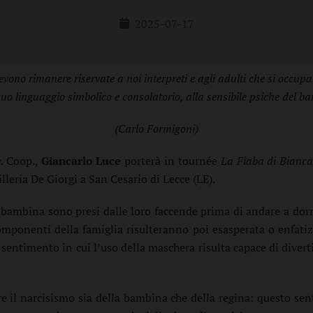
2025-07-17
no rimanere riservate a noi interpreti e agli adulti che si occupano
suo linguaggio simbolico e consolatorio, alla sensibile psiche del b
(Carlo Formigoni)
c. Coop.,
Giancarlo Luce
porterà in tournée
La Fiaba di Bianc
lleria De Giorgi a San Cesario di Lecce (LE).
ambina sono presi dalle loro faccende prima di andare a do
r
componenti della famiglia risulteranno poi esasperata o enfatizz
sentimento in cui l’uso della maschera risulta capace di divert
ere il narcisismo sia della bambina che della regina: questo se